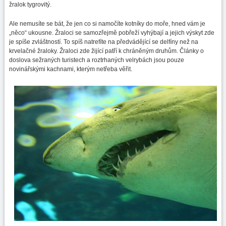
žralok tygrovitý.
Ale nemusíte se bát, že jen co si namočíte kotníky do moře, hned vám je
„něco“ ukousne. Žraloci se samozřejmě pobřeží vyhýbají a jejich výskyt zde
je spíše zvláštností. To spíš natrefíte na předvádějící se delfíny než na
krvelačné žraloky. Žraloci zde žijící patří k chráněným druhům. Články o
doslova sežraných turistech a roztrhaných velrybách jsou pouze
novinářskými kachnami, kterým netřeba věřit.