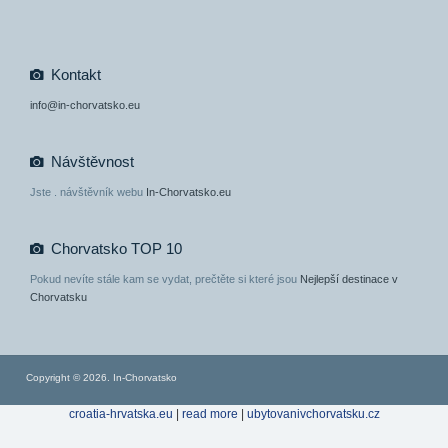
Kontakt
info@in-chorvatsko.eu
Návštěvnost
Jste
. návštěvník webu
In-Chorvatsko.eu
Chorvatsko TOP 10
Pokud nevíte stále kam se vydat, prečtěte si které jsou
Nejlepší destinace v
Chorvatsku
Copyright © 2026. In-Chorvatsko
croatia-hrvatska.eu
|
read more
|
ubytovanivchorvatsku.cz