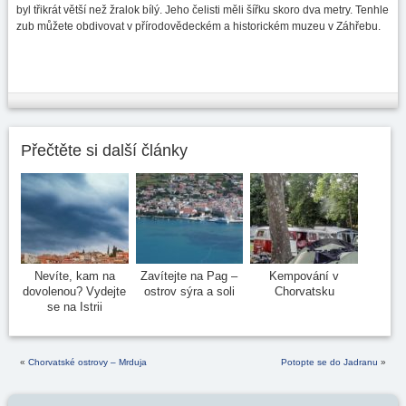
byl třikrát větší než žralok bílý. Jeho čelisti měli šířku skoro dva metry. Tenhle
zub můžete obdivovat v přírodovědeckém a historickém muzeu v Záhřebu.
Přečtěte si další články
Nevíte, kam na
Zavítejte na Pag –
Kempování v
dovolenou? Vydejte
ostrov sýra a soli
Chorvatsku
se na Istrii
«
Chorvatské ostrovy – Mrduja
Potopte se do Jadranu
»