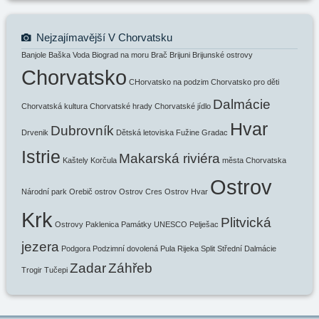
Nejzajímavější V Chorvatsku
Banjole
Baška Voda
Biograd na moru
Brač
Brijuni
Brijunské ostrovy
Chorvatsko
CHorvatsko na podzim
Chorvatsko pro děti
Dalmácie
Chorvatská kultura
Chorvatské hrady
Chorvatské jídlo
Hvar
Dubrovník
Drvenik
Dětská letoviska
Fužine
Gradac
Istrie
Makarská riviéra
Kaštely
Korčula
města Chorvatska
Ostrov
Národní park
Orebič
ostrov
Ostrov Cres
Ostrov Hvar
Krk
Plitvická
Ostrovy
Paklenica
Památky UNESCO
Pelješac
jezera
Podgora
Podzimní dovolená
Pula
Rijeka
Split
Střední Dalmácie
Zadar
Záhřeb
Trogir
Tučepi