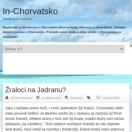
In-Chorvatsko
dovolená na Jadranu
Naplánujte si
dovolenou v Chorvatsku
plnou pohody, relaxace a nicnedělání. Sledujte
aktuální
počasí v Chorvatsku
. Poznejte nová místa a užijte si léto v Chorvatsku na
maximum!
Žraloci na Jadranu?
PETR POKORNÝ
14 SRPNA 2018
MAGAZÍN
KOMENTÁŘE
Jako v každém jiném moři, i v tom Jaderském žijí žraloci. Chorvatský státní
ústav provedl šetření, ze kterého vzešlo že v Jadranu se nachází až třicet
druhů žraloků, některé druhy z nich zde žijí trvale, ostatní druhy sem občas
připlavou „na návštěvu“. Těch velkých mořských žraloků se zde objevilo
šest druhů, mezi nimiž se nachází i žralok bílý, žralok modrý nebo dokonce