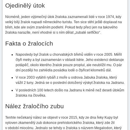
Ojedinělý útok
Nicméně, jeden výjimečný útok žraloka zaznamenali lidé v roce 1974, kdy
velký bílý žralok napadl německého turistu. Ten sice stihl ještě doplavat na
břeh, kde ale svým zraněním podlehl. Pokud tedy přeci jen na takového
žraloka narazíte, není vhodné si s ním dělat „zubaté selfíčko“.
Fakta o žralocích
Naposledy byl žralok u chorvatských břehů viděn v roce 2005. Měřil
čtyři metry a byl zaznamenán v oblasti Istrie. Jeho existenci deklaruje
potápěč, okolo kterého žralok pouze proplul, ale neublížil mu. O pár
dní později ho zahlédla posádka lodě o čtyřicet kilometrů dál.
V roce 2003 vytáhli rybáři z moře u ostrova Jabuka žraloka, který
vážil 2 tuny. Jedná se o poslední doložený výskyt žraloka na Jadranu.
V posledních 100 letech došlo na Jadranu k méně než deseti útokům
žraloka na člověka.
Nález žraločího zubu
Tenhle nečekaný nález se objevil v roce 2015, kdy ze dna řeky Kupy byl
vyloven zkamenělý zub dokonce prehistorického žraloka, který zde žil
v období miocénu. Jednalo se tehdy o žraloka s názvem Megalodon, který