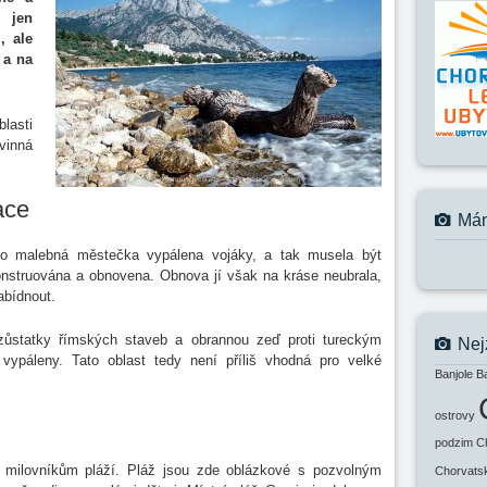
í jen
, ale
 a na
lasti
 vinná
ace
Mám
to malebná městečka vypálena vojáky, a tak musela být
onstruována a obnovena. Obnova jí však na kráse neubrala,
abídnout.
zůstatky římských staveb a obrannou zeď proti tureckým
Nej
ypáleny. Tato oblast tedy není příliš vhodná pro velké
Banjole
B
ostrovy
podzim
C
 milovníkům pláží. Pláž jsou zde oblázkové s pozvolným
Chorvats