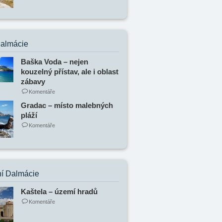
Dalmácie
Baška Voda – nejen
kouzelný přístav, ale i oblast
zábavy
Komentáře
Gradac – místo malebných
pláží
Komentáře
í Dalmácie
Kaštela – území hradů
Komentáře