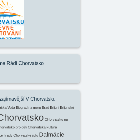
e Rádi Chorvatsko
zajímavější V Chorvatsku
aška Voda
Biograd na moru
Brač
Brijuni
Brijunské
Chorvatsko
CHorvatsko na
horvatsko pro děti
Chorvatská kultura
Dalmácie
ké hrady
Chorvatské jídlo