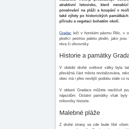
atraktivní letovisko, které nenabíz
povalování na pláži a koupání v moři
také výlety po historických památkách
přírodu a vegetaci bohatém okolí.
Gradac
leží v horském pásmu Rilic, v ob
plodící pestrou paletu plodin, jako jsou
réva či olivovníky.
Historie a památky Grad
V období druhé světové války byla ta
převážná část města revitalizována, rek
obec má i přes novější podobu stále co n
V oblasti Gradace můžete navštívit po
nájezdům. Ostatní památky však byly v
milovníky historie.
Malebné pláže
Z druhé strany se zde bude líbit všem