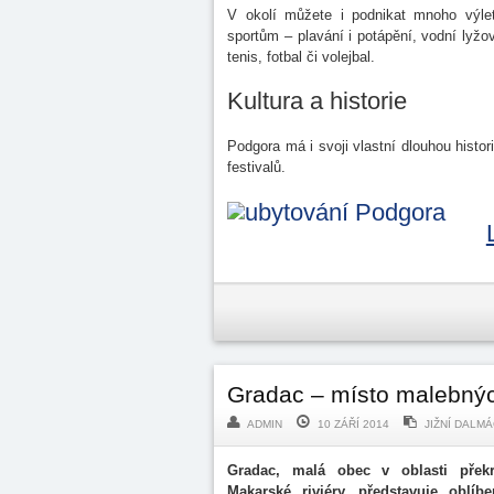
V okolí můžete i podnikat mnoho výle
sportům – plavání i potápění, vodní lyžo
tenis, fotbal či volejbal.
Kultura a historie
Podgora má i svoji vlastní dlouhou histor
festivalů.
Gradac – místo malebnýc
ADMIN
10 ZÁŘÍ 2014
JIŽNÍ DALMÁ
Gradac, malá obec v oblasti přek
Makarské riviéry, představuje oblíb