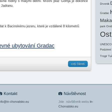
vně rodiny s malými dětmi. Místní pláž Gornja je dokonce
Drvenik
 Jadranu.
Gradac
Makar
at k Bacinskému jezeru, které je vzdálené 8 kilometrů
park
Oreb
Ost
evné ubytování Gradac
UNESCO
Podzimní
Trogir
Tu
celý článek
Kontakt
Návštěvnost
nfo@in-chorvatsko.eu
Jste
. návštěvník webu
In-
Chorvatsko.eu