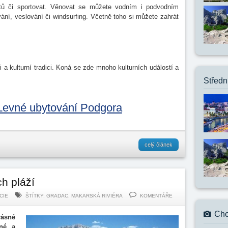
tů či sportovat. Věnovat se můžete vodním i podvodním
vání, veslování či windsurfing. Včetně toho si můžete zahrát
ii a kulturní tradici. Koná se zde mnoho kulturních událostí a
Středn
Levné ubytování Podgora
celý článek
h pláží
CIE
ŠTÍTKY:
GRADAC
,
MAKARSKÁ RIVIÉRA
KOMENTÁŘE
Cho
rásné
ené a