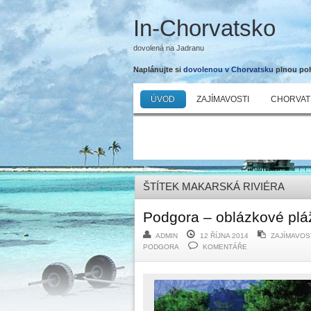
In-Chorvatsko
dovolená na Jadranu
Naplánujte si
dovolenou v Chorvatsku
plnou poho
ÚVOD
ZAJÍMAVOSTI
CHORVAT
ŠTÍTEK MAKARSKÁ RIVIÉRA
Podgora – oblázkové pláže
ADMIN
12 ŘÍJNA 2014
ZAJÍMAVOS
PODGORA
KOMENTÁŘE