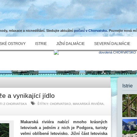
dy, relaxace a nicnedělání. Sledujte aktuální
počasí v Chorvatsku
. Poznejte nová mí
SKÉ OSTROVY
ISTRIE
JIŽNÍ DALMÁCIE
SEVERNÍ DALMÁCIE
Istrie
 a vynikající jídlo
TI Z CHORVATSKA
ŠTÍTKY:
CHORVATSKO
,
MAKARSKÁ RIVIÉRA
,
Makarská riviéra nabízí mnoho krásných
letovisek a jedním z nich je Podgora, turisty
velmi oblíbené letovisko. Jižní část letoviska