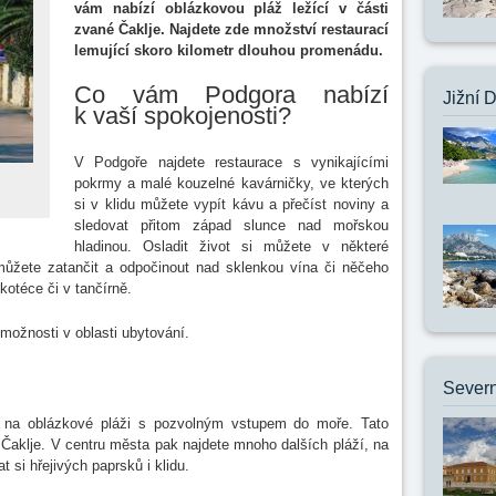
vám nabízí oblázkovou pláž ležící v části
zvané Čaklje. Najdete zde množství restaurací
lemující skoro kilometr dlouhou promenádu.
Co vám Podgora nabízí
Jižní 
k vaší spokojenosti?
V Podgoře najdete restaurace s vynikajícími
pokrmy a malé kouzelné kavárničky, ve kterých
si v klidu můžete vypít kávu a přečíst noviny a
sledovat přitom západ slunce nad mořskou
hladinou. Osladit život si můžete v některé
můžete zatančit a odpočinout nad sklenkou vína či něčeho
kotéce či v tančírně.
možnosti v oblasti ubytování.
Severn
 na oblázkové pláži s pozvolným vstupem do moře. Tato
 Čaklje. V centru města pak najdete mnoho dalších pláží, na
t si hřejivých paprsků i klidu.