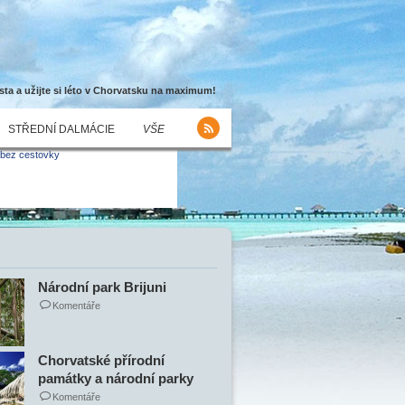
sta a užijte si léto v Chorvatsku na maximum!
STŘEDNÍ DALMÁCIE
VŠE
Národní park Brijuni
Komentáře
Chorvatské přírodní
památky a národní parky
Komentáře