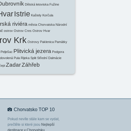
Dubrovník
Dětská letoviska
Fužine
Hvar
Istrie
Kaštely
Korčula
ská riviéra
města Chorvatska
Národní
ič
ostrov
Ostrov Cres
Ostrov Hvar
rov Krk
Ostrovy
Paklenica
Památky
Plitvická jezera
Pelješac
Podgora
 dovolená
Pula
Rijeka
Split
Střední Dalmácie
Zadar
Záhřeb
čepi
Chorvatsko TOP 10
Pokud nevíte stále kam se vydat,
prečtěte si které jsou
Nejlepší
destinace v Chorvatsku