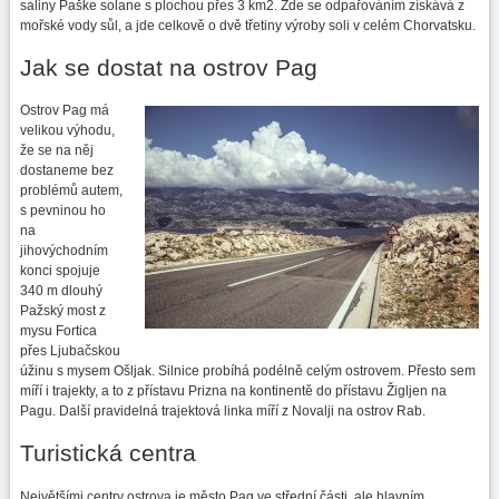
saliny Paške solane s plochou přes 3 km2. Zde se odpařováním získává z
mořské vody sůl, a jde celkově o dvě třetiny výroby soli v celém Chorvatsku.
Jak se dostat na ostrov Pag
Ostrov Pag má
velikou výhodu,
že se na něj
dostaneme bez
problémů autem,
s pevninou ho
na
jihovýchodním
konci spojuje
340 m dlouhý
Pažský most z
mysu Fortica
přes Ljubačskou
úžinu s mysem Ošljak. Silnice probíhá podélně celým ostrovem. Přesto sem
míří i trajekty, a to z přístavu Prizna na kontinentě do přístavu Žigljen na
Pagu. Další pravidelná trajektová linka míří z Novalji na ostrov Rab.
Turistická centra
Největšími centry ostrova je město Pag ve střední části, ale hlavním