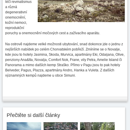
léčí revmatismus
a různá
degenerativní
onemocnění,
kožní nemoci,
reprodukční
poruchy a onemocnění močových cest a zažívacího aparátu.
Na ostrově najdeme velké možnosti ubytování, snad dokonce jde o jednu z
nejširších nabídek po celém Chorvatském pobřeží. Zmíníme se o Novalje,
kde jsou to hotely Jasmina, Skoda, Murvica, apartmány Eki, Odaijana, Olive,
penziony Ana&Ita, Novalja, Comfort Nok, Frane, vily Petra, Amelie Island či
Panorama a mimo dalších kemp Straško. Přímo v Pagu jsou to pak hotely
Belveder, Pagus, Plazza, apartmány Andro, Hanka a Vuleta. Z dalších
významných kempů najdeme u obce Simuni.
Přečtěte si další články