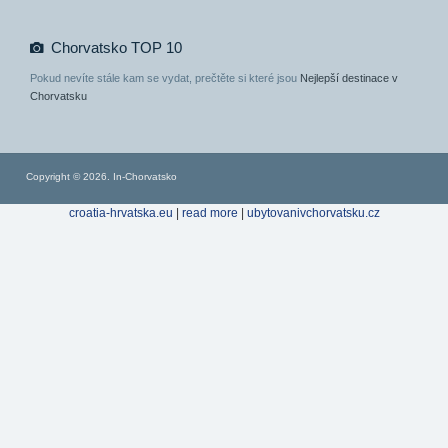
Chorvatsko TOP 10
Pokud nevíte stále kam se vydat, prečtěte si které jsou
Nejlepší destinace v
Chorvatsku
Copyright © 2026. In-Chorvatsko
croatia-hrvatska.eu
|
read more
|
ubytovanivchorvatsku.cz