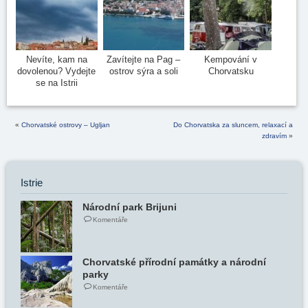
Nevíte, kam na
Zavítejte na Pag –
Kempování v
dovolenou? Vydejte
ostrov sýra a soli
Chorvatsku
se na Istrii
«
Chorvatské ostrovy – Ugljan
Do Chorvatska za sluncem, relaxací a
zdravím
»
Istrie
Národní park Brijuni
Komentáře
Chorvatské přírodní památky a národní
parky
Komentáře