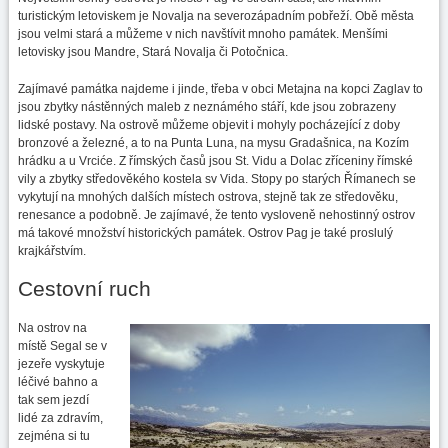
turistickým letoviskem je Novalja na severozápadním pobřeží. Obě města
jsou velmi stará a můžeme v nich navštívit mnoho památek. Menšími
letovisky jsou Mandre, Stará Novalja či Potočnica.
Zajímavé památka najdeme i jinde, třeba v obci Metajna na kopci Zaglav to
jsou zbytky nástěnných maleb z neznámého stáří, kde jsou zobrazeny
lidské postavy. Na ostrově můžeme objevit i mohyly pocházející z doby
bronzové a železné, a to na Punta Luna, na mysu Gradašnica, na Kozím
hrádku a u Vrciće. Z římských časů jsou St. Vidu a Dolac zříceniny římské
vily a zbytky středověkého kostela sv Vida. Stopy po starých Římanech se
vykytují na mnohých dalších místech ostrova, stejně tak ze středověku,
renesance a podobně. Je zajímavé, že tento vysloveně nehostinný ostrov
má takové množství historických památek. Ostrov Pag je také proslulý
krajkářstvím.
Cestovní ruch
Na ostrov na
místě Segal se v
jezeře vyskytuje
léčivé bahno a
tak sem jezdí
lidé za zdravím,
zejména si tu