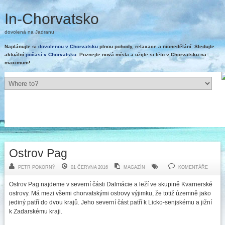
In-Chorvatsko
dovolená na Jadranu
Naplánujte si
dovolenou v Chorvatsku
plnou pohody, relaxace a nicnedělání. Sledujte
aktuální
počasí v Chorvatsku
. Poznejte nová místa a užijte si léto v Chorvatsku na
maximum!
Ostrov Pag
PETR POKORNÝ
01 ČERVNA 2016
MAGAZÍN
KOMENTÁŘE
Ostrov Pag najdeme v severní části Dalmácie a leží ve skupině Kvarnerské
ostrovy. Má mezi všemi chorvatskými ostrovy výjimku, že totiž územně jako
jediný patří do dvou krajů. Jeho severní část patří k Licko-senjskému a jižní
k Zadarskému kraji.