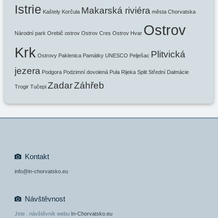
Istrie
Makarská riviéra
Kaštely
Korčula
města Chorvatska
Ostrov
Národní park
Orebič
ostrov
Ostrov Cres
Ostrov Hvar
Krk
Plitvická
Ostrovy
Paklenica
Památky UNESCO
Pelješac
jezera
Podgora
Podzimní dovolená
Pula
Rijeka
Split
Střední Dalmácie
Zadar
Záhřeb
Trogir
Tučepi
Kontakt
info@in-chorvatsko.eu
Návštěvnost
Jste
. návštěvník webu
In-Chorvatsko.eu