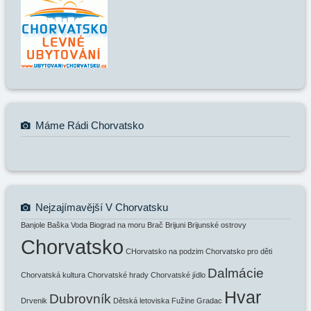
Máme Rádi Chorvatsko
Nejzajímavější V Chorvatsku
Banjole
Baška Voda
Biograd na moru
Brač
Brijuni
Brijunské ostrovy
Chorvatsko
CHorvatsko na podzim
Chorvatsko pro děti
Dalmácie
Chorvatská kultura
Chorvatské hrady
Chorvatské jídlo
Hvar
Dubrovník
Drvenik
Dětská letoviska
Fužine
Gradac