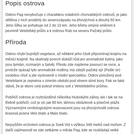
Popis ostrova
Ostrov Pag nevybočuje z charakteru ostatních chorvatských ostrovů, je jako
většina z nich protáhlý do severozápadu na jihovýchod a dlouhý 60 km.
Jeho šířka se pohybuje od 2 do 10 km. Jeho břehy omývá směrem k
pevnině Velebitský průliv a k ostrovu Rab na severu Pažský průliv.
Příroda
Ostrov chybí bujnější vegetace, až některé jeho části připomínají krajinu na
měsíci krajině. Na skalnatý povrch dokáží růst jen aromatické byliny, jako
jsou tymián, rozmarýn a šalvěj. Přesto zde najdeme pasoucí se ovce, a
protože spásají tyto aromatické rostliny, má zdejší pažský sýr (Paški sir)
osobitou chuť a jde vysloveně o místní specialitou. Ostrov položený pod
Velebitami je zejména v zimním období pod vlivem silné bory. Pak se také
stává, že je skoro celý pokryt vrstvou soli z Velebitského průlivu.
Pobřeží ostrova je rozbrázděné několika hlubokými zálivy, ale i tak se na
třetině pobřeží, což je víc jak 80 km, táhnou oblázkové a písečné pláže.
Významnými ornitologickými rezervacemi jsou na jihovýchodě ostrova
krasová jezera Velo blato a Malo blato.
Nejvyšším vrcholem ostrova je Sveti Vid s výškou 348 metrů nad mořem. Z
další zajímavostí se zde setkáme u města Pag, kde se rozkládají velké