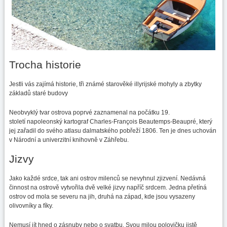
Trocha historie
Jestli vás zajímá historie, tři známé starověké illyrijské mohyly a zbytky
základů staré budovy
Neobvyklý tvar ostrova poprvé zaznamenal na počátku 19.
století napoleonský kartograf Charles-François Beautemps-Beaupré, který
jej zařadil do svého atlasu dalmatského pobřeží 1806. Ten je dnes uchován
v Národní a univerzitní knihovně v Záhřebu.
Jizvy
Jako každé srdce, tak ani ostrov milenců se nevyhnul zjizvení. Nedávná
činnost na ostrově vytvořila dvě velké jizvy napříč srdcem. Jedna přetíná
ostrov od mola se severu na jih, druhá na západ, kde jsou vysazeny
olivovníky a fíky.
Nemusí jít hned o zásnuby nebo o svatbu. Svou milou polovičku jistě