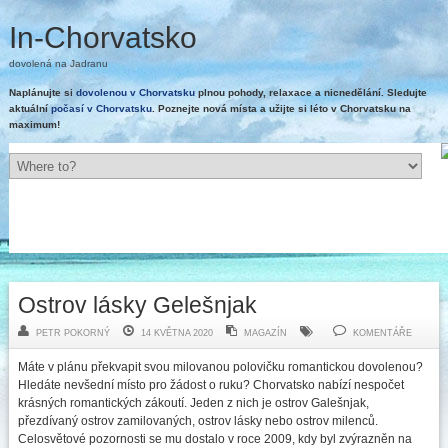
In-Chorvatsko
dovolená na Jadranu
Naplánujte si
dovolenou v Chorvatsku
plnou pohody, relaxace a nicnedělání. Sledujte
aktuální
počasí v Chorvatsku
. Poznejte nová místa a užijte si léto v Chorvatsku na
maximum!
Ostrov lásky Gelešnjak
PETR POKORNÝ
14 KVĚTNA 2020
MAGAZÍN
KOMENTÁŘE
Máte v plánu překvapit svou milovanou polovičku romantickou dovolenou?
Hledáte nevšední místo pro žádost o ruku? Chorvatsko nabízí nespočet
krásných romantických zákoutí. Jeden z nich je ostrov Galešnjak,
přezdívaný ostrov zamilovaných, ostrov lásky nebo ostrov milenců.
Celosvětové pozornosti se mu dostalo v roce 2009, kdy byl zvýrazněn na