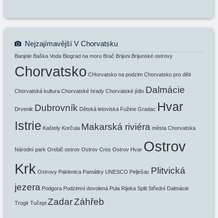
Nejzajímavější V Chorvatsku
Banjole
Baška Voda
Biograd na moru
Brač
Brijuni
Brijunské ostrovy
Chorvatsko
CHorvatsko na podzim
Chorvatsko pro děti
Dalmácie
Chorvatská kultura
Chorvatské hrady
Chorvatské jídlo
Hvar
Dubrovník
Drvenik
Dětská letoviska
Fužine
Gradac
Istrie
Makarská riviéra
Kaštely
Korčula
města Chorvatska
Ostrov
Národní park
Orebič
ostrov
Ostrov Cres
Ostrov Hvar
Krk
Plitvická
Ostrovy
Paklenica
Památky UNESCO
Pelješac
jezera
Podgora
Podzimní dovolená
Pula
Rijeka
Split
Střední Dalmácie
Zadar
Záhřeb
Trogir
Tučepi