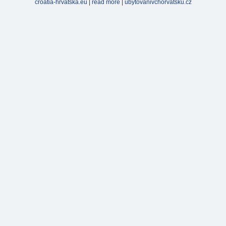
croatia-hrvatska.eu
|
read more
|
ubytovanivchorvatsku.cz