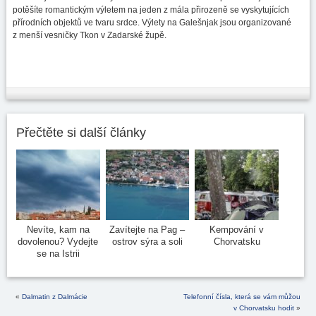
potěšíte romantickým výletem na jeden z mála přirozeně se vyskytujících
přírodních objektů ve tvaru srdce. Výlety na Galešnjak jsou organizované
z menší vesničky Tkon v Zadarské župě.
Přečtěte si další články
Nevíte, kam na
Zavítejte na Pag –
Kempování v
dovolenou? Vydejte
ostrov sýra a soli
Chorvatsku
se na Istrii
«
Dalmatin z Dalmácie
Telefonní čísla, která se vám můžou
v Chorvatsku hodit
»