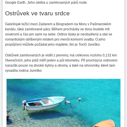
Google Earth. Jeho obliba u zamilovaných párů roste.
Ostrůvek ve tvaru srdce
Galešnjak ležící mezi Zadarem a Biogradem na Moru v Pašmanském
kanálu, láká zamilované páry. Během procházky ve dvou budete mít
soukromí a čas jen sami na sebe. Ostrov lásky je neobydlený a stal se
romantickým oblíbeným místem pro menší komorní svatby. O jeho
propůjčení můžete požádat jeho majitele, tím je Tonči Jureško.
Ostrůvek zamilovaných je vidět z pevniny, má celkovou rozlohu 0,132 km
čtverečních, jeho pláž měří jeden a půl kilometru. Při procházce ostrovem
narazíte pouze na divoké byliny a stromy, a také na olivovníky, které tam
vysadila rodina Jureško.