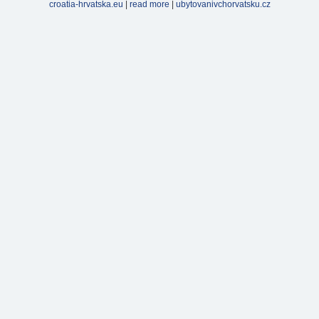
croatia-hrvatska.eu
|
read more
|
ubytovanivchorvatsku.cz