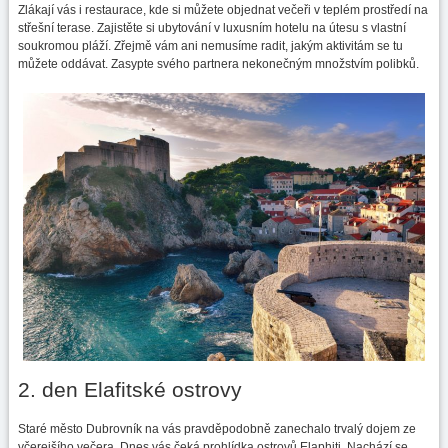
Zlákají vás i restaurace, kde si můžete objednat večeři v teplém prostředí na
střešní terase. Zajistěte si ubytování v luxusním hotelu na útesu s vlastní
soukromou pláží. Zřejmě vám ani nemusíme radit, jakým aktivitám se tu
můžete oddávat. Zasypte svého partnera nekonečným množstvím polibků.
2. den Elafitské ostrovy
Staré město Dubrovník na vás pravděpodobně zanechalo trvalý dojem ze
včerejšího večera. Dnes vás čeká prohlídka ostrovů Elaphiti. Nachází se