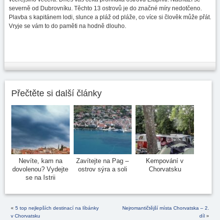
severně od Dubrovníku. Těchto 13 ostrovů je do značné míry nedotčeno.
Plavba s kapitánem lodi, slunce a pláž od pláže, co více si člověk může přát.
Vryje se vám to do paměti na hodně dlouho.
Přečtěte si další články
Nevíte, kam na
Zavítejte na Pag –
Kempování v
dovolenou? Vydejte
ostrov sýra a soli
Chorvatsku
se na Istrii
«
5 top nejlepších destinací na líbánky
Nejromantičtější místa Chorvatska – 2.
v Chorvatsku
díl
»