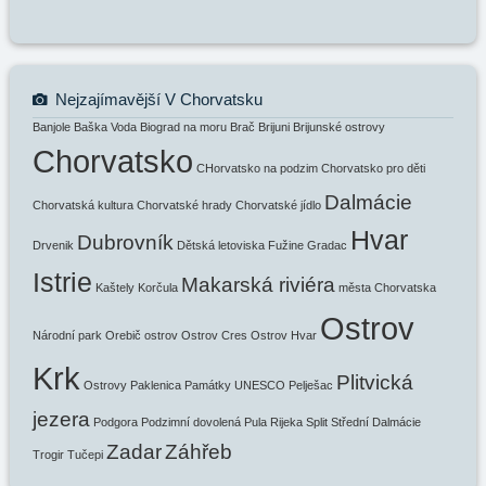
Nejzajímavější V Chorvatsku
Banjole
Baška Voda
Biograd na moru
Brač
Brijuni
Brijunské ostrovy
Chorvatsko
CHorvatsko na podzim
Chorvatsko pro děti
Dalmácie
Chorvatská kultura
Chorvatské hrady
Chorvatské jídlo
Hvar
Dubrovník
Drvenik
Dětská letoviska
Fužine
Gradac
Istrie
Makarská riviéra
Kaštely
Korčula
města Chorvatska
Ostrov
Národní park
Orebič
ostrov
Ostrov Cres
Ostrov Hvar
Krk
Plitvická
Ostrovy
Paklenica
Památky UNESCO
Pelješac
jezera
Podgora
Podzimní dovolená
Pula
Rijeka
Split
Střední Dalmácie
Zadar
Záhřeb
Trogir
Tučepi