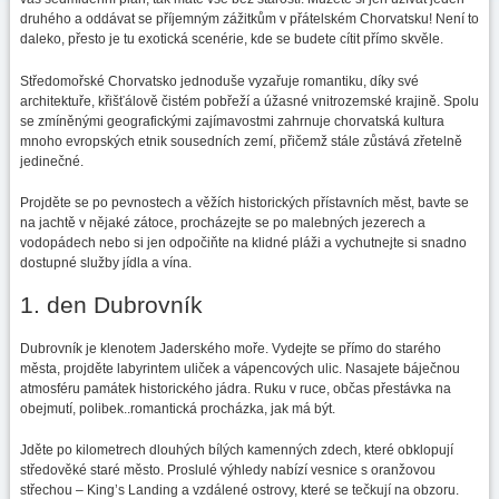
druhého a oddávat se příjemným zážitkům v přátelském Chorvatsku! Není to
daleko, přesto je tu exotická scenérie, kde se budete cítit přímo skvěle.
Středomořské Chorvatsko jednoduše vyzařuje romantiku, díky své
architektuře, křišťálově čistém pobřeží a úžasné vnitrozemské krajině. Spolu
se zmíněnými geografickými zajímavostmi zahrnuje chorvatská kultura
mnoho evropských etnik sousedních zemí, přičemž stále zůstává zřetelně
jedinečné.
Projděte se po pevnostech a věžích historických přístavních měst, bavte se
na jachtě v nějaké zátoce, procházejte se po malebných jezerech a
vodopádech nebo si jen odpočiňte na klidné pláži a vychutnejte si snadno
dostupné služby jídla a vína.
1. den Dubrovník
Dubrovník je klenotem Jaderského moře. Vydejte se přímo do starého
města, projděte labyrintem uliček a vápencových ulic. Nasajete báječnou
atmosféru památek historického jádra. Ruku v ruce, občas přestávka na
obejmutí, polibek..romantická procházka, jak má být.
Jděte po kilometrech dlouhých bílých kamenných zdech, které obklopují
středověké staré město. Proslulé výhledy nabízí vesnice s oranžovou
střechou – King’s Landing a vzdálené ostrovy, které se tečkují na obzoru.