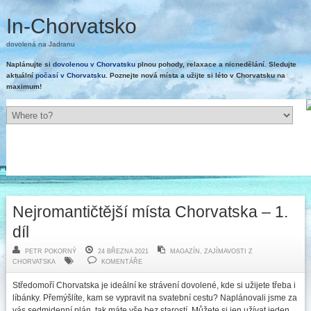
In-Chorvatsko
dovolená na Jadranu
Naplánujte si
dovolenou v Chorvatsku
plnou pohody, relaxace a nicnedělání. Sledujte
aktuální
počasí v Chorvatsku
. Poznejte nová místa a užijte si léto v Chorvatsku na
maximum!
Nejromantičtější místa Chorvatska – 1.
díl
PETR POKORNÝ
24 BŘEZNA 2021
MAGAZÍN
,
ZAJÍMAVOSTI Z
CHORVATSKA
KOMENTÁŘE
Středomoří Chorvatska je ideální ke strávení dovolené, kde si užijete třeba i
líbánky. Přemýšlíte, kam se vypravit na svatební cestu? Naplánovali jsme za
vás sedmidenní plán, tak máte vše bez starostí. Můžete si jen užívat jeden