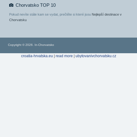
Chorvatsko TOP 10
Pokud nevíte stále kam se vydat, prečtěte si které jsou
Nejlepší destinace v
Chorvatsku
Copyright © 2026. In-Chorvatsko
croatia-hrvatska.eu
|
read more
|
ubytovanivchorvatsku.cz