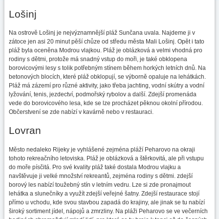
Lošinj
Na ostrově Lošinj je nejvýznamnější pláž Sunčana uvala. Najdeme ji v
zátoce jen asi 20 minut pěší chůze od středu města Mali Lošinj. Opět i tato
pláž byla oceněna Modrou vlajkou. Pláž je oblázková a velmi vhodná pro
rodiny s dětmi, protože má snadný vstup do moři, je také obklopena
borovicovými lesy s tolik potřebným stínem během horkých letních dnů. Na
betonových blocích, které pláž obklopují, se výborně opaluje na lehátkách.
Pláž má zázemí pro různé aktivity, jako třeba jachting, vodní skútry a vodní
lyžování, tenis, jezdectví, podmořský rybolov a další. Zdejší promenáda
vede do borovicového lesa, kde se lze procházet pěknou okolní přírodou.
Občerstvení se zde nabízí v kavárně nebo v restauraci.
Lovran
Město nedaleko Rijeky je vyhlášené zejména pláží Peharovo na okraji
tohoto rekreačního letoviska. Pláž je oblázková a štěrkovitá, ale při vstupu
do moře písčitá. Pro své kvality pláž také dostala Modrou vlajku a
navštěvuje ji velké množství rekreantů, zejména rodiny s dětmi. zdejší
borový les nabízí toužebný stín v letním vedru. Lze si zde pronajmout
lehátka a slunečníky a využít zdejší veřejné šatny. Zdejší restaurace stojí
přímo u vchodu, kde svou stavbou zapadá do krajiny, ale jinak se tu nabízí
široký sortiment jídel, nápojů a zmrzliny. Na pláži Peharovo se ve večerních