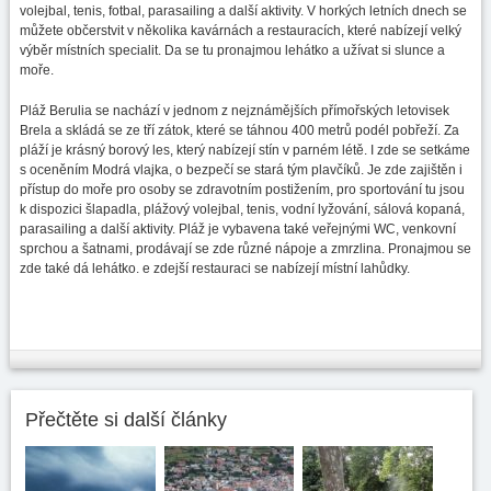
volejbal, tenis, fotbal, parasailing a další aktivity. V horkých letních dnech se
můžete občerstvit v několika kavárnách a restauracích, které nabízejí velký
výběr místních specialit. Da se tu pronajmou lehátko a užívat si slunce a
moře.
Pláž Berulia se nachází v jednom z nejznámějších přímořských letovisek
Brela a skládá se ze tří zátok, které se táhnou 400 metrů podél pobřeží. Za
pláží je krásný borový les, který nabízejí stín v parném létě. I zde se setkáme
s oceněním Modrá vlajka, o bezpečí se stará tým plavčíků. Je zde zajištěn i
přístup do moře pro osoby se zdravotním postižením, pro sportování tu jsou
k dispozici šlapadla, plážový volejbal, tenis, vodní lyžování, sálová kopaná,
parasailing a další aktivity. Pláž je vybavena také veřejnými WC, venkovní
sprchou a šatnami, prodávají se zde různé nápoje a zmrzlina. Pronajmou se
zde také dá lehátko. e zdejší restauraci se nabízejí místní lahůdky.
Přečtěte si další články