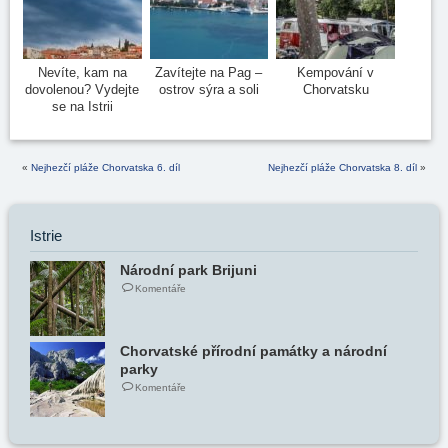
Nevíte, kam na
Zavítejte na Pag –
Kempování v
dovolenou? Vydejte
ostrov sýra a soli
Chorvatsku
se na Istrii
«
Nejhezčí pláže Chorvatska 6. díl
Nejhezčí pláže Chorvatska 8. díl
»
Istrie
Národní park Brijuni
Komentáře
Chorvatské přírodní památky a národní
parky
Komentáře