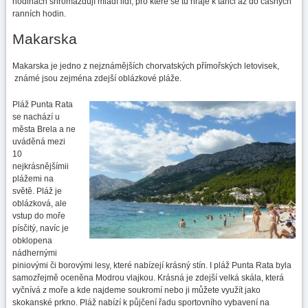
hodinách shromažďují mladí lidí, pro které se tu hraje k tanci až do časných
ranních hodin.
Makarska
Makarska je jedno z nejznámějších chorvatských přímořských letovisek,
známé jsou zejména zdejší oblázkové pláže.
Pláž Punta Rata
se nachází u
města Brela a ne
uváděná mezi
10
nejkrásnějšímii
plážemi na
světě. Pláž je
oblázková, ale
vstup do moře
písčitý, navíc je
obklopena
nádhernými
piniovými či borovými lesy, které nabízejí krásný stín. I pláž Punta Rata byla
samozřejmě oceněna Modrou vlajkou. Krásná je zdejší velká skála, která
vyčnívá z moře a kde najdeme soukromí nebo ji můžete využít jako
skokanské prkno. Pláž nabízí k půjčení řadu sportovního vybavení na