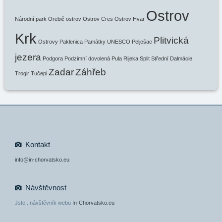
Ostrov
Národní park
Orebič
ostrov
Ostrov Cres
Ostrov Hvar
Krk
Plitvická
Ostrovy
Paklenica
Památky UNESCO
Pelješac
jezera
Podgora
Podzimní dovolená
Pula
Rijeka
Split
Střední Dalmácie
Zadar
Záhřeb
Trogir
Tučepi
Kontakt
info@in-chorvatsko.eu
Návštěvnost
Jste
. návštěvník webu
In-Chorvatsko.eu