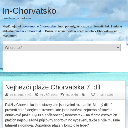
In-Chorvatsko
dovolená na Jadranu
Naplánujte si
dovolenou v Chorvatsku
plnou pohody, relaxace a nicnedělání. Sledujte
aktuální
počasí v Chorvatsku
. Poznejte nová místa a užijte si léto v Chorvatsku na
maximum!
Nejhezčí pláže Chorvatska 7. díl
PETR POKORNÝ
21 ZÁŘÍ 2016
MAGAZÍN
KOMENTÁŘE
Pláží v Chorvatsku jsou stovky, ale jsou velmi rozmanité. Minulý díl nás
provedl po některých ostrovech, kde jsme nalézali zejména pískové a
oblázkové pláže. Byl tu ale všeobecný nedostatek – na těchto ostrovních
plážích nejsou žádné půjčovny sportovního vybavení, takže si vše musíme
táhnout z domova. Dopadnou pláže v tomto díle lépe?