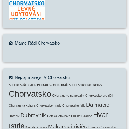
Máme Rádi Chorvatsko
Nejzajímavější V Chorvatsku
Banjole
Baška Voda
Biograd na moru
Brač
Brijuni
Brijunské ostrovy
Chorvatsko
CHorvatsko na podzim
Chorvatsko pro děti
Dalmácie
Chorvatská kultura
Chorvatské hrady
Chorvatské jídlo
Hvar
Dubrovník
Drvenik
Dětská letoviska
Fužine
Gradac
Istrie
Makarská riviéra
Kaštely
Korčula
města Chorvatska