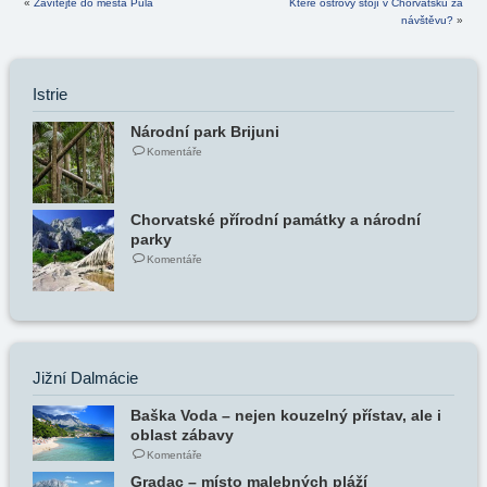
«
Zavítejte do města Pula
Které ostrovy stojí v Chorvatsku za
návštěvu?
»
Istrie
Národní park Brijuni
Komentáře
Chorvatské přírodní památky a národní
parky
Komentáře
Jižní Dalmácie
Baška Voda – nejen kouzelný přístav, ale i
oblast zábavy
Komentáře
Gradac – místo malebných pláží