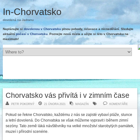
In-Chorvatsko
dovolená na Jadranu
Naplánujte si
dovolenou v Chorvatsku
plnou pohody, relaxace a nicnedělání. Sledujte
aktuální
počasí v Chorvatsku
. Poznejte nová místa a užijte si léto v Chorvatsku na
maximum!
Chorvatsko vás přivítá i v zimním čase
PETR POKORNÝ
21 ÚNORA 2021
MAGAZÍN
KOMENTÁŘE
Pokud se řekne Chorvatsko, každému z nás se zajisté vybaví pláže, slunce
a letní dovolená. Do Chorvatska se však můžeme vypravit i během zimní
sezóny. Tato země láká návštěvníky na velké množství starobylých památek,
muzeí i přírodní scenérie.