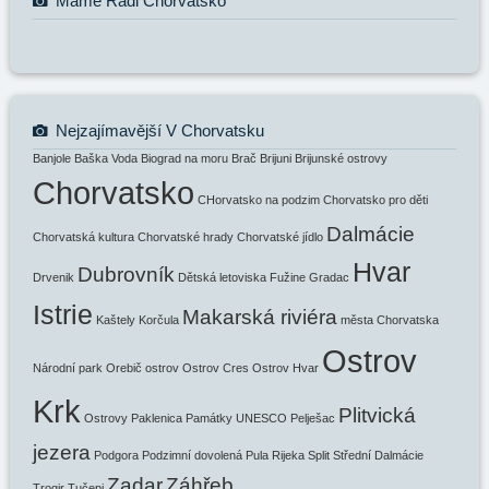
Máme Rádi Chorvatsko
Nejzajímavější V Chorvatsku
Banjole
Baška Voda
Biograd na moru
Brač
Brijuni
Brijunské ostrovy
Chorvatsko
CHorvatsko na podzim
Chorvatsko pro děti
Dalmácie
Chorvatská kultura
Chorvatské hrady
Chorvatské jídlo
Hvar
Dubrovník
Drvenik
Dětská letoviska
Fužine
Gradac
Istrie
Makarská riviéra
Kaštely
Korčula
města Chorvatska
Ostrov
Národní park
Orebič
ostrov
Ostrov Cres
Ostrov Hvar
Krk
Plitvická
Ostrovy
Paklenica
Památky UNESCO
Pelješac
jezera
Podgora
Podzimní dovolená
Pula
Rijeka
Split
Střední Dalmácie
Zadar
Záhřeb
Trogir
Tučepi