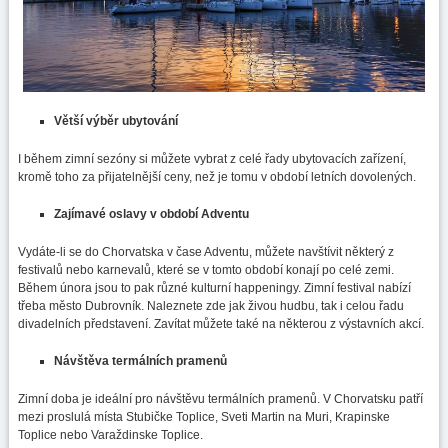
Větší výběr ubytování
I během zimní sezóny si můžete vybrat z celé řady ubytovacích zařízení,
kromě toho za přijatelnější ceny, než je tomu v období letních dovolených.
Zajímavé oslavy v období Adventu
Vydáte-li se do Chorvatska v čase Adventu, můžete navštívit některý z
festivalů nebo karnevalů, které se v tomto období konají po celé zemi.
Během února jsou to pak různé kulturní happeningy. Zimní festival nabízí
třeba město Dubrovník. Naleznete zde jak živou hudbu, tak i celou řadu
divadelních představení. Zavítat můžete také na některou z výstavních akcí.
Návštěva termálních pramenů
Zimní doba je ideální pro návštěvu termálních pramenů. V Chorvatsku patří
mezi proslulá místa Stubičke Toplice, Sveti Martin na Muri, Krapinske
Toplice nebo Varaždinske Toplice.