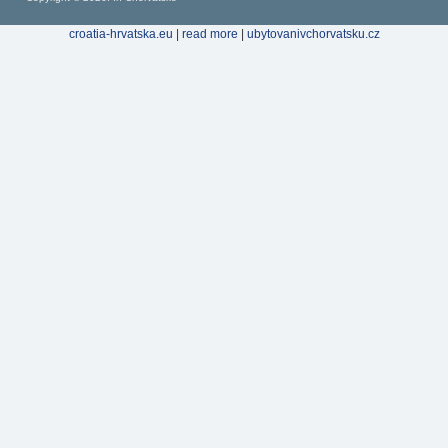
croatia-hrvatska.eu
|
read more
|
ubytovanivchorvatsku.cz