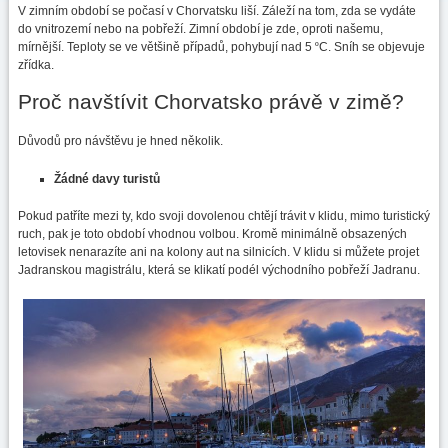
V zimním období se počasí v Chorvatsku liší. Záleží na tom, zda se vydáte
do vnitrozemí nebo na pobřeží. Zimní období je zde, oproti našemu,
mírnější. Teploty se ve většině případů, pohybují nad 5
º
C. Sníh se objevuje
zřídka.
Proč navštívit Chorvatsko právě v zimě?
Důvodů pro návštěvu je hned několik.
Žádné davy turistů
Pokud patříte mezi ty, kdo svoji dovolenou chtějí trávit v klidu, mimo turistický
ruch, pak je toto období vhodnou volbou. Kromě minimálně obsazených
letovisek nenarazíte ani na kolony aut na silnicích. V klidu si můžete projet
Jadranskou magistrálu, která se klikatí podél východního pobřeží Jadranu.