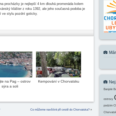
 a na procházky je nejlepší 4 km dlouhá promenáda kolem
škánský klášter z roku 1392, ale jeho současná podoba je
í ve stylu pozdní goticky.
Mám
jte na Pag – ostrov
Kempování v Chorvatsku
Nej
sýra a soli
Banjole
B
ostrovy
podzim
C
?
Co můžeme navštívit při cestě do Chorvatska?
»
Chorvats