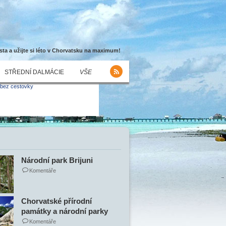
sta a užijte si léto v Chorvatsku na maximum!
STŘEDNÍ DALMÁCIE
VŠE
Národní park Brijuni
Komentáře
Chorvatské přírodní
památky a národní parky
Komentáře