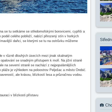
éna se tu setkáme se středomořskými borovicemi, cypřiši a
e podél celého pobřeží, nabízí přirozený stín v horkých
Středn
ajímavější daňci, se kterými se tu na ostrůvku můžeme
de v různě dlouhých úsecích mezi jinak skalnatým
 opalování se snadným přístupem k moři. Na jižní straně
ale na severní straně se nachází z nejpopulárnějších
éto pláže je výhledem na poloostrov Pelješac a město Orebić.
baveností, ale krásou, blízkostí lesa a průzračnou vodou.
auraci v blízkosti přístavu
Cho