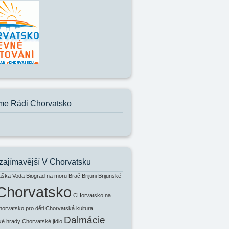
e Rádi Chorvatsko
zajímavější V Chorvatsku
aška Voda
Biograd na moru
Brač
Brijuni
Brijunské
Chorvatsko
CHorvatsko na
horvatsko pro děti
Chorvatská kultura
Dalmácie
ké hrady
Chorvatské jídlo