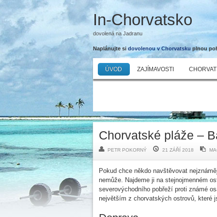
In-Chorvatsko
dovolená na Jadranu
Naplánujte si
dovolenou v Chorvatsku
plnou poho
ÚVOD
ZAJÍMAVOSTI
CHORVAT
Chorvatské pláže – B
PETR POKORNÝ
21 ZÁŘÍ 2018
MA
Pokud chce někdo navštěvovat nejznámější
nemůže. Najdeme ji na stejnojmenném ostr
severovýchodního pobřeží proti známé osa
největším z chorvatských ostrovů, které 