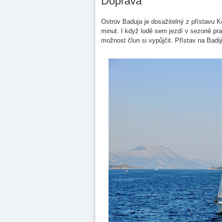
Doprava
Ostrov Baduja je dosažitelný z přístavu K
minut. I když lodě sem jezdí v sezoně pra
možnost člun si vypůjčit. Přístav na Badij