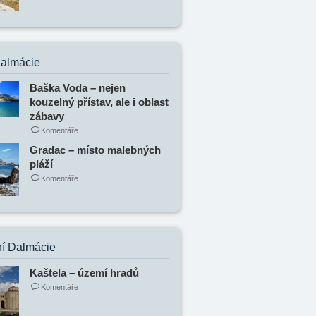
Dalmácie
Baška Voda – nejen
kouzelný přístav, ale i oblast
zábavy
Komentáře
Gradac – místo malebných
pláží
Komentáře
í Dalmácie
Kaštela – území hradů
Komentáře