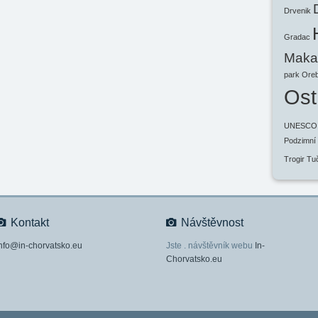
Drvenik
Gradac
Makar
park
Oreb
Ost
UNESCO
Podzimní
Trogir
Tu
Kontakt
Návštěvnost
nfo@in-chorvatsko.eu
Jste
. návštěvník webu
In-
Chorvatsko.eu