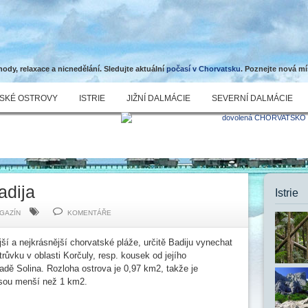
dy, relaxace a nicnedělání. Sledujte aktuální
počasí v Chorvatsku
. Poznejte nová mí
SKÉ OSTROVY
ISTRIE
JIŽNÍ DALMÁCIE
SEVERNÍ DALMÁCIE
adija
Istrie
GAZÍN
KOMENTÁŘE
 a nejkrásnější chorvatské pláže, určitě Badiju vynechat
ůvku v oblasti Korčuly, resp. kousek od jejího
dě Solina. Rozloha ostrova je 0,97 km2, takže je
jsou menší než 1 km2.