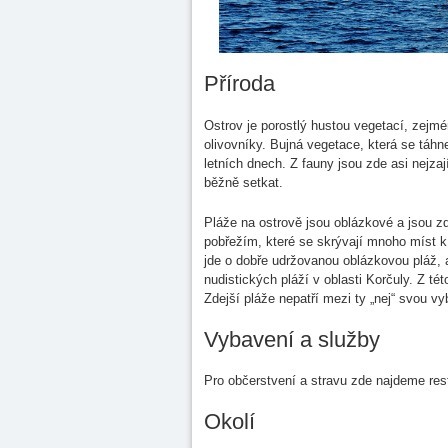
Příroda
Ostrov je porostlý hustou vegetací, zejm
olivovníky. Bujná vegetace, která se táhn
letních dnech. Z fauny jsou zde asi nejz
běžně setkat.
Pláže na ostrově jsou oblázkové a jsou z
pobřežím, které se skrývají mnoho míst k
jde o dobře udržovanou oblázkovou pláž, 
nudistických pláží v oblasti Korčuly. Z t
Zdejší pláže nepatří mezi ty „nej“ svou vy
Vybavení a služby
Pro občerstvení a stravu zde najdeme rest
Okolí