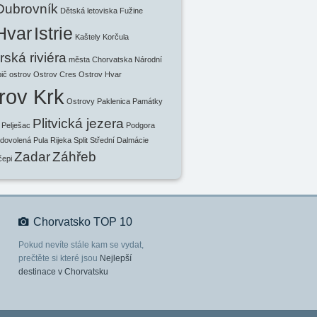
Dubrovník
Dětská letoviska
Fužine
Hvar
Istrie
Kaštely
Korčula
ská riviéra
města Chorvatska
Národní
ič
ostrov
Ostrov Cres
Ostrov Hvar
rov Krk
Ostrovy
Paklenica
Památky
Plitvická jezera
Pelješac
Podgora
 dovolená
Pula
Rijeka
Split
Střední Dalmácie
Zadar
Záhřeb
čepi
Chorvatsko TOP 10
Pokud nevíte stále kam se vydat,
prečtěte si které jsou
Nejlepší
destinace v Chorvatsku