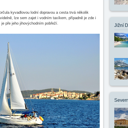
orčula kyvadlovou lodní dopravou a cesta trvá několik
videlně, lze sem zajet i vodním taxíkem, případně je zde i
i je pře jeho jihovýchodním pobřeží.
Jižní 
Severn