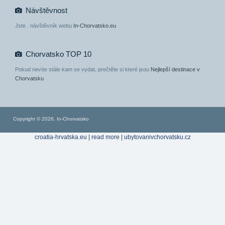
Návštěvnost
Jste
. návštěvník webu
In-Chorvatsko.eu
Chorvatsko TOP 10
Pokud nevíte stále kam se vydat, prečtěte si které jsou
Nejlepší destinace v
Chorvatsku
Copyright © 2026. In-Chorvatsko
croatia-hrvatska.eu
|
read more
|
ubytovanivchorvatsku.cz