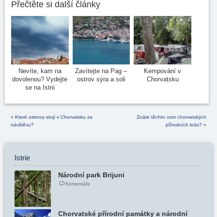
Přečtěte si další články
Nevíte, kam na
Zavítejte na Pag –
Kempování v
dovolenou? Vydejte
ostrov sýra a soli
Chorvatsku
se na Istrii
«
Které ostrovy stojí v Chorvatsku za
Znáte těchto osm chorvatských
návštěvu?
přírodních krás?
»
Istrie
Národní park Brijuni
Komentáře
Chorvatské přírodní památky a národní