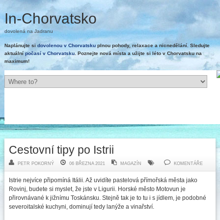
In-Chorvatsko
dovolená na Jadranu
Naplánujte si
dovolenou v Chorvatsku
plnou pohody, relaxace a nicnedělání. Sledujte
aktuální
počasí v Chorvatsku
. Poznejte nová místa a užijte si léto v Chorvatsku na
maximum!
Cestovní tipy po Istrii
PETR POKORNÝ
06 BŘEZNA 2021
MAGAZÍN
KOMENTÁŘE
Istrie nejvíce připomíná Itálii. Až uvidíte pastelová přímořská města jako
Rovinj, budete si myslet, že jste v Ligurii. Horské město Motovun je
přirovnávané k jižnímu Toskánsku. Stejně tak je to tu i s jídlem, je podobné
severoitalské kuchyni, dominují tedy lanýže a vinařství.