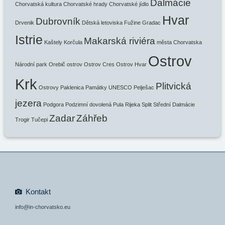
Dalmácie
Chorvatská kultura
Chorvatské hrady
Chorvatské jídlo
Hvar
Dubrovník
Drvenik
Dětská letoviska
Fužine
Gradac
Istrie
Makarská riviéra
Kaštely
Korčula
města Chorvatska
Ostrov
Národní park
Orebič
ostrov
Ostrov Cres
Ostrov Hvar
Krk
Plitvická
Ostrovy
Paklenica
Památky UNESCO
Pelješac
jezera
Podgora
Podzimní dovolená
Pula
Rijeka
Split
Střední Dalmácie
Zadar
Záhřeb
Trogir
Tučepi
Kontakt
info@in-chorvatsko.eu