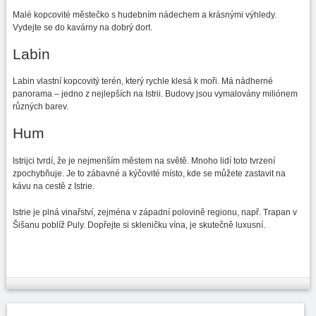
Malé kopcovité městečko s hudebním nádechem a krásnými výhledy.
Vydejte se do kavárny na dobrý dort.
Labin
Labin vlastní kopcovitý terén, který rychle klesá k moři. Má nádherné
panorama – jedno z nejlepších na Istrii. Budovy jsou vymalovány miliónem
různých barev.
Hum
Istrijci tvrdí, že je nejmenším městem na světě. Mnoho lidí toto tvrzení
zpochybňuje. Je to zábavné a kýčovité místo, kde se můžete zastavit na
kávu na cestě z Istrie.
Istrie je plná vinařství, zejména v západní polovině regionu, např. Trapan v
Šišanu poblíž Puly. Dopřejte si skleničku vína, je skutečně luxusní.