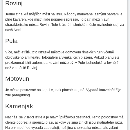
Rovinj
Jedno z nejkrásnějších měst na Istrii. Rádoby malované jasnými barvami a
plné kaváren, kde místní lidé popíjejí espresso. To patří mezi hlavní
charakteristiku města Rovinj. Toto krásné historické město rozhodně stojí za
navštívení.
Pula
Více, než letiště..toto istrijské město je domovem římských ruin včetně
obrovského amfiteátru, fotogalerií a vynikajících pizzerií. Pokud plánujete
prozkoumat Istrii autem, parkování může být v Pule jednodušší a levnější
než ve městě Rovinj.
Motovun
Je město posazené na kopci v jinak ploché krajině. Vypadá kouzelně! Žije
zde paragliding.
Kamenjak
Nachází se v srdci Istrie a je hlavní plážovou destinací. Tento poloostrov má
členité pobřeží a spoustu pláží, ačkoliv většina z nich jsou skalnatého rázu.
Na první pohled vypadá zaostaleji, než jiná chorvatská města, ale zdání