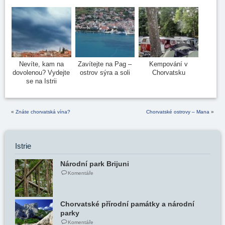
Nevíte, kam na
Zavítejte na Pag –
Kempování v
dovolenou? Vydejte
ostrov sýra a soli
Chorvatsku
se na Istrii
«
Znáte chorvatská vína?
Chorvatské ostrovy – Mana
»
Istrie
Národní park Brijuni
Komentáře
Chorvatské přírodní památky a národní
parky
Komentáře