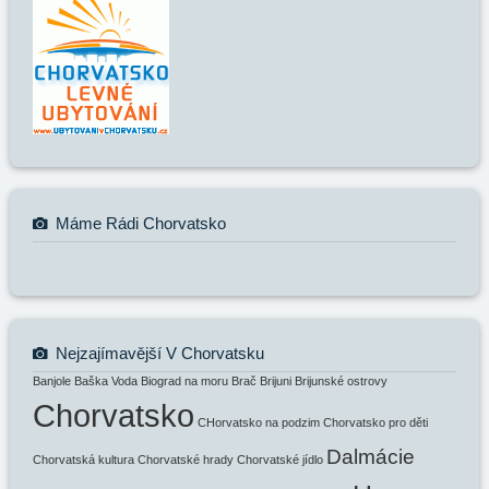
Máme Rádi Chorvatsko
Nejzajímavější V Chorvatsku
Banjole
Baška Voda
Biograd na moru
Brač
Brijuni
Brijunské ostrovy
Chorvatsko
CHorvatsko na podzim
Chorvatsko pro děti
Dalmácie
Chorvatská kultura
Chorvatské hrady
Chorvatské jídlo