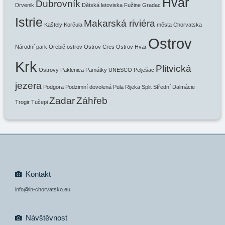
Hvar
Dubrovník
Drvenik
Dětská letoviska
Fužine
Gradac
Istrie
Makarská riviéra
Kaštely
Korčula
města Chorvatska
Ostrov
Národní park
Orebič
ostrov
Ostrov Cres
Ostrov Hvar
Krk
Plitvická
Ostrovy
Paklenica
Památky UNESCO
Pelješac
jezera
Podgora
Podzimní dovolená
Pula
Rijeka
Split
Střední Dalmácie
Zadar
Záhřeb
Trogir
Tučepi
Kontakt
info@in-chorvatsko.eu
Návštěvnost