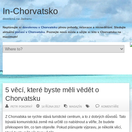
In-Chorvatsko
dovolená na Jadranu
Naplánujte si
dovolenou v Chorvatsku
plnou pohody, relaxace a nicnedělání. Sledujte
aktuální
počasí v Chorvatsku
. Poznejte nová místa a užijte si léto v Chorvatsku na
maximum!
5 věcí, které byste měli vědět o
Chorvatsku
PETR POKORNÝ
14 ŘÍJNA 2017
MAGAZÍN
KOMENTÁŘE
Z Chorvatska se rychle stává turistické centrum, a to z dobrých důvodů. Tato
bývalá komunistická země má určitě co nabídnout a věřte, že budete
překvapeni tím, co tam objevíte. Pokud plánujete výpravu, je několik věcí,