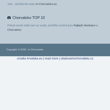
Jste
. návštěvník webu
In-Chorvatsko.eu
Chorvatsko TOP 10
Pokud nevíte stále kam se vydat, prečtěte si které jsou
Nejlepší destinace v
Chorvatsku
Copyright © 2026. In-Chorvatsko
croatia-hrvatska.eu
|
read more
|
ubytovanivchorvatsku.cz