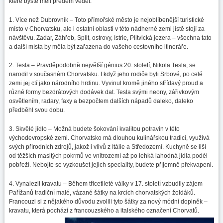
které byste měli předem vědět.
1. Více než Dubrovník – Toto přímořské město je nejoblíbenější turistické
místo v Chorvatsku, ale i ostatní oblasti v této nádherné zemi jistě stojí za
návštěvu. Zadar, Záhřeb, Split, ostrovy, Istrie, Plitvická jezera – všechna tato
a další místa by měla být zařazena do vašeho cestovního itineráře.
2. Tesla – Pravděpodobně největší génius 20. století, Nikola Tesla, se
narodil v současném Chorvatsku. I když jeho rodiče byli Srbové, po celé
zemi jej ctí jako národního hrdinu. Vyvinul kromě jiného střídavý proud a
různé formy bezdrátových dodávek dat. Tesla svými neony, zářivkovým
osvětlením, radary, faxy a bezpočtem dalších nápadů daleko, daleko
předběhl svou dobu.
3. Skvělé jídlo – Možná budete šokování kvalitou potravin v této
východevropské zemi. Chorvatsko má dlouhou kulinářskou tradici, využívá
svých přírodních zdrojů, jakož i vlivů z Itálie a Středozemí. Kuchyně se liší
od těžších masitých pokrmů ve vnitrozemí až po lehká lahodná jídla podél
pobřeží. Nebojte se vyzkoušet jejich speciality, budete příjemně překvapeni.
4. Vynalezli kravatu – Během třicetileté války v 17. století vzbudily zájem
Pařížanů tradiční malé, vázané šátky na krcích chorvatských žoldáků.
Francouzi si z nějakého důvodu zvolili tyto šátky za nový módní doplněk –
kravatu, která pochází z francouzského a italského označení Chorvatů.