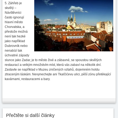
5. Záhřeb je
skvělý –
Návštěvníci
často ignorují
hlavní město
Chorvatska, a
přestože možná
není tak hezké
jako například
Dubrovník nebo
nenabízí tak
úchvatné západy
slunce jako Zadar, je to město živé a zábavné, se spoustou skvělých
restaurací a velkým množstvím míst, která vás zabaví na několik dní.
Zastavte se například v Muzeu zničených vztahů, dojemném holdu
ztraceným láskám. Nevynechejte ani Tkalčićevu ulici, pěší zónu přetékající
kavárnami, restauracemi a bary.
Přečtěte si další články