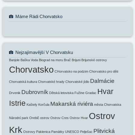
Máme Rádi Chorvatsko
Nejzajímavější V Chorvatsku
Banjole
Baška Voda
Biograd na moru
Brač
Brijuni
Brijunské ostrovy
Chorvatsko
CHorvatsko na podzim
Chorvatsko pro děti
Dalmácie
Chorvatská kultura
Chorvatské hrady
Chorvatské jídlo
Hvar
Dubrovník
Drvenik
Dětská letoviska
Fužine
Gradac
Istrie
Makarská riviéra
Kaštely
Korčula
města Chorvatska
Ostrov
Národní park
Orebič
ostrov
Ostrov Cres
Ostrov Hvar
Krk
Plitvická
Ostrovy
Paklenica
Památky UNESCO
Pelješac