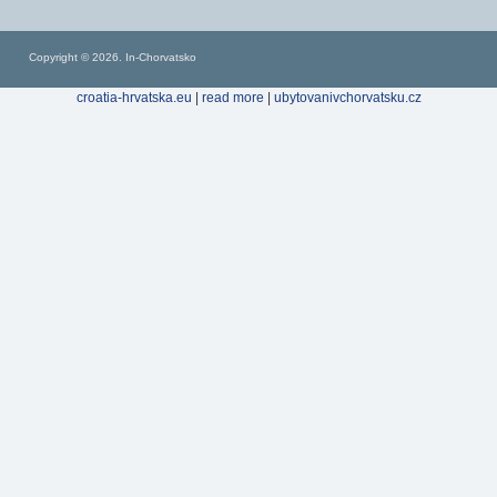
Copyright © 2026. In-Chorvatsko
croatia-hrvatska.eu
|
read more
|
ubytovanivchorvatsku.cz