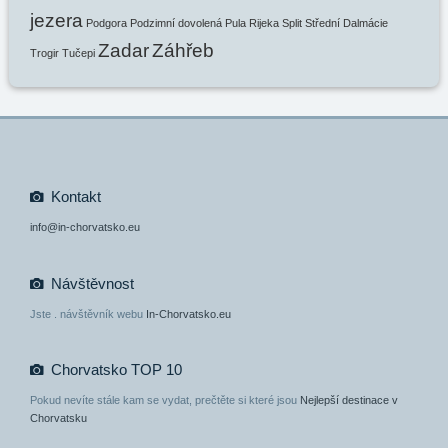
jezera
Podgora
Podzimní dovolená
Pula
Rijeka
Split
Střední Dalmácie
Zadar
Záhřeb
Trogir
Tučepi
Kontakt
info@in-chorvatsko.eu
Návštěvnost
Jste
. návštěvník webu
In-Chorvatsko.eu
Chorvatsko TOP 10
Pokud nevíte stále kam se vydat, prečtěte si které jsou
Nejlepší destinace v
Chorvatsku