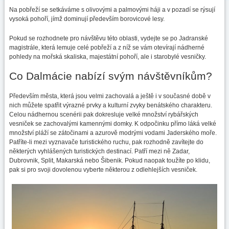
Na pobřeží se setkáváme s olivovými a palmovými háji a v pozadí se rýsují
vysoká pohoří, jímž dominují především borovicové lesy.
Pokud se rozhodnete pro návštěvu této oblasti, vydejte se po Jadranské
magistrále, která lemuje celé pobřeží a z níž se vám otevírají nádherné
pohledy na mořská skaliska, majestátní pohoří, ale i starobylé vesničky.
Co Dalmácie nabízí svým návštěvníkům?
Především města, která jsou velmi zachovalá a ještě i v současné době v
nich můžete spatřit výrazné prvky a kulturní zvyky benátského charakteru.
Celou nádhernou scenérii pak dokresluje velké množství rybářských
vesniček se zachovalými kamennými domky. K odpočinku přímo láká velké
množství pláží se zátočinami a azurově modrými vodami Jaderského moře.
Patříte-li mezi vyznavače turistického ruchu, pak rozhodně zavítejte do
některých vyhlášených turistických destinací. Patří mezi ně Zadar,
Dubrovnik, Split, Makarská nebo Šibenik. Pokud naopak toužíte po klidu,
pak si pro svoji dovolenou vyberte některou z odlehlejších vesniček.