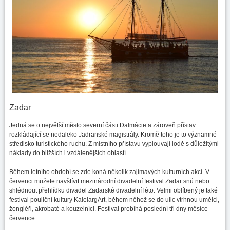
Zadar
Jedná se o největší město severní části Dalmácie a zároveň přístav
rozkládající se nedaleko Jadranské magistrály. Kromě toho je to významné
středisko turistického ruchu. Z místního přístavu vyplouvají lodě s důležitými
náklady do bližších i vzdálenějších oblastí.
Během letního období se zde koná několik zajímavých kulturních akcí. V
červenci můžete navštívit mezinárodní divadelní festival Zadar snů nebo
shlédnout přehlídku divadel Zadarské divadelní léto. Velmi oblíbený je také
festival pouliční kultury KalelargArt, během něhož se do ulic vtrhnou umělci,
žongléři, akrobaté a kouzelníci. Festival probíhá poslední tři dny měsíce
července.