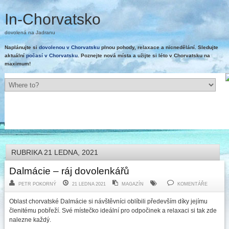
In-Chorvatsko
dovolená na Jadranu
Naplánujte si
dovolenou v Chorvatsku
plnou pohody, relaxace a nicnedělání. Sledujte
aktuální
počasí v Chorvatsku
. Poznejte nová místa a užijte si léto v Chorvatsku na
maximum!
RUBRIKA 21 LEDNA, 2021
Dalmácie – ráj dovolenkářů
PETR POKORNÝ
21 LEDNA 2021
MAGAZÍN
KOMENTÁŘE
Oblast chorvatské Dalmácie si návštěvníci oblíbili především díky jejímu
členitému pobřeží. Své místečko ideální pro odpočinek a relaxaci si tak zde
nalezne každý.