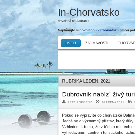
In-Chorvatsko
dovolená na Jadranu
Naplánujte si
dovolenou v Chorvatsku
plnou poho
ÚVOD
ZAJÍMAVOSTI
CHORVAT
RUBRIKA LEDEN, 2021
Dubrovnik nabízí živý tur
PETR POKORNÝ
28 LEDNA 2021
Pokud se vypravíte do chorvatské Dalmác
Jedná se o významný přístav, který díky 
Vzhledem k tomu, že v těchto místech sl
vyhledáváním centrem turistického ruchu.