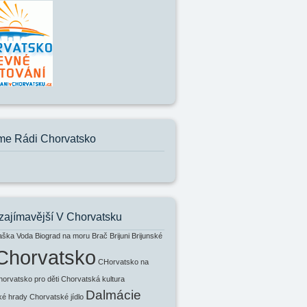
e Rádi Chorvatsko
zajímavější V Chorvatsku
aška Voda
Biograd na moru
Brač
Brijuni
Brijunské
Chorvatsko
CHorvatsko na
horvatsko pro děti
Chorvatská kultura
Dalmácie
ké hrady
Chorvatské jídlo