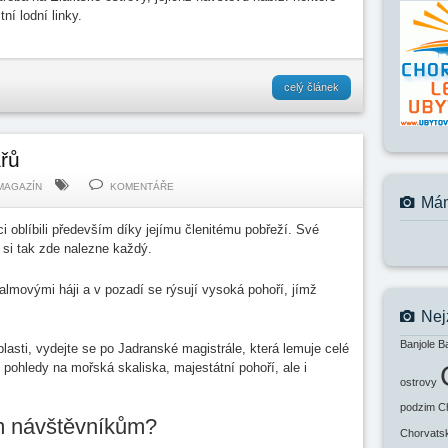
ní lodní linky.
celý článek
ářů
MAGAZÍN
KOMENTÁŘE
Mám
i oblíbili především díky jejímu členitému pobřeží. Své
 si tak zde nalezne každý.
lmovými háji a v pozadí se rýsují vysoká pohoří, jímž
Nej
Banjole
B
lasti, vydejte se po Jadranské magistrále, která lemuje celé
 pohledy na mořská skaliska, majestátní pohoří, ale i
ostrovy
podzim
C
m návštěvníkům?
Chorvats