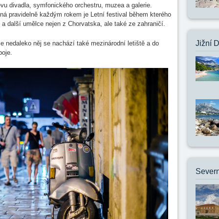
u divadla, symfonického orchestru, muzea a galerie.
koná pravidelně každým rokem je Letní festival během kterého
 a další umělce nejen z Chorvatska, ale také ze zahraničí.
Jižní 
le nedaleko něj se nachází také mezinárodní letiště a do
poje.
Severn