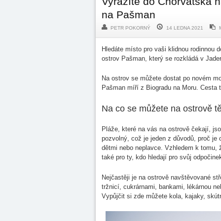
Vyrážíte do Chorvatska n
na Pašman
PETR POKORNÝ
14 LEDNA 2021
Hledáte místo pro vaši klidnou rodinnou
ostrov Pašman, který se rozkládá v Jade
Na ostrov se můžete dostat po novém mos
Pašman míří z Biogradu na Moru. Cesta tr
Na co se můžete na ostrově tě
Pláže, které na vás na ostrově čekají, js
pozvolný, což je jeden z důvodů, proč je
dětmi nebo neplavce. Vzhledem k tomu, že
také pro ty, kdo hledají pro svůj odpočinek
Nejčastěji je na ostrově navštěvované st
tržnicí, cukrárnami, bankami, lékárnou n
Vypůjčit si zde můžete kola, kajaky, skútr