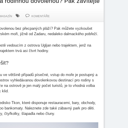
a rodinnou dovolenou? Pak zavítejte
MAGAZÍN
KOMENTÁŘE
 dovolenou bez přecpaných pláží? Pak můžete vyzkoušet
rském moři, jižně od Zadaru, nedaleko dalmackého pobřeží.
tě vedoucím z ostrova Ugljan nebo trajektem, jenž na
ajektem trvá asi čtvrt hodiny.
šit?
ou ve většině případů písečné, vstup do moře je postupný a
 ostrov vyhledávanou dovolenkovou destinací pro rodiny s
 na ostrově je jen malý počet turistů, je to vhodná volba
 klid.
ředisko Tkon, které disponuje restauracemi, bary, obchody,
ebo bankomaty. Naleznete zde také zábavný park pro děti.
y, čtyřkolky, šlapadla nebo čluny.