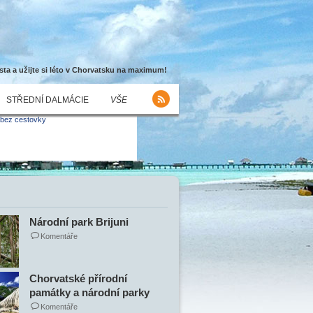
sta a užijte si léto v Chorvatsku na maximum!
STŘEDNÍ DALMÁCIE
VŠE
Národní park Brijuni
Komentáře
Chorvatské přírodní
památky a národní parky
Komentáře