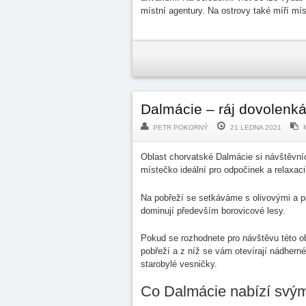
místní agentury. Na ostrovy také míří míst
Dalmácie – ráj dovolenk
PETR POKORNÝ
21 LEDNA 2021
Oblast chorvatské Dalmácie si návštěvníc
místečko ideální pro odpočinek a relaxaci
Na pobřeží se setkáváme s olivovými a pa
dominují především borovicové lesy.
Pokud se rozhodnete pro návštěvu této ob
pobřeží a z níž se vám otevírají nádherné
starobylé vesničky.
Co Dalmácie nabízí svý