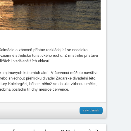
Dalmácie a zároveň přístav rozkládající se nedaleko
ýznamné středisko turistického ruchu. Z místního přístavu
ižších i vzdálenějších oblastí.
 zajímavých kulturních akcí. V červenci můžete navštívit
nebo shlédnout přehlídku divadel Zadarské divadelní léto.
ultury KalelargArt, během něhož se do ulic vtrhnou umělci,
 probíhá poslední tři dny měsíce července.
celý článek