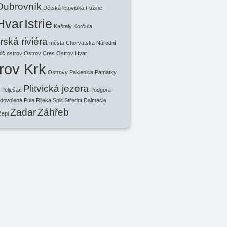
Dubrovník
Dětská letoviska
Fužine
Hvar
Istrie
Kaštely
Korčula
ská riviéra
města Chorvatska
Národní
ič
ostrov
Ostrov Cres
Ostrov Hvar
rov Krk
Ostrovy
Paklenica
Památky
Plitvická jezera
Pelješac
Podgora
 dovolená
Pula
Rijeka
Split
Střední Dalmácie
Zadar
Záhřeb
čepi