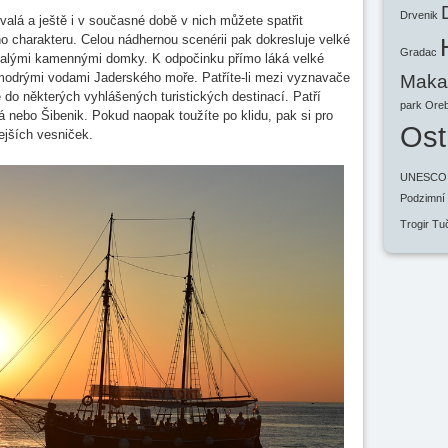
Drvenik
alá a ještě i v současné době v nich můžete spatřit
o charakteru. Celou nádhernou scenérii pak dokresluje velké
Gradac
valými kamennými domky. K odpočinku přímo láká velké
modrými vodami Jaderského moře. Patříte-li mezi vyznavače
Makar
e do některých vyhlášených turistických destinací. Patří
park
Oreb
á nebo Šibenik. Pokud naopak toužíte po klidu, pak si pro
Ost
ejších vesniček.
UNESCO
Podzimní
Trogir
Tu