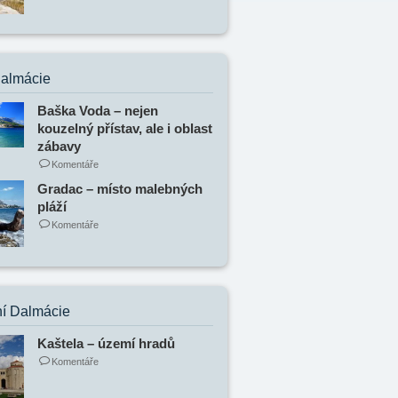
Dalmácie
Baška Voda – nejen
kouzelný přístav, ale i oblast
zábavy
Komentáře
Gradac – místo malebných
pláží
Komentáře
í Dalmácie
Kaštela – území hradů
Komentáře