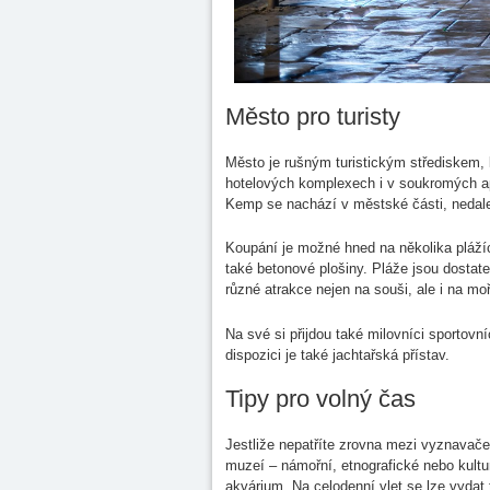
Město pro turisty
Město je rušným turistickým střediskem,
hotelových komplexech i v soukromých a
Kemp se nachází v městské části, nedal
Koupání je možné hned na několika plážíc
také betonové plošiny. Pláže jsou dostat
různé atrakce nejen na souši, ale i na moř
Na své si přijdou také milovníci sportovní
dispozici je také jachtařská přístav.
Tipy pro volný čas
Jestliže nepatříte zrovna mezi vyznavače
muzeí – námořní, etnografické nebo kultu
akvárium. Na celodenní vlet se lze vydat 