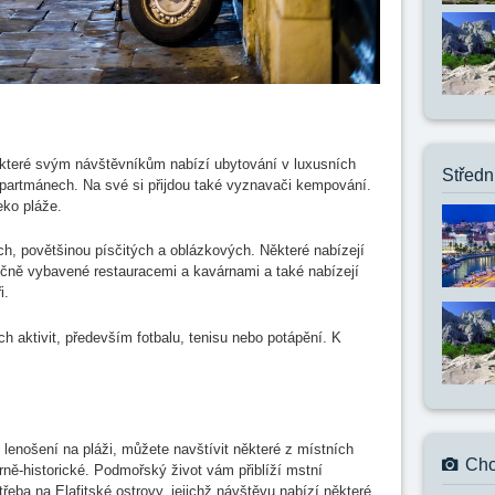
 které svým návštěvníkům nabízí ubytování v luxusních
Středn
partmánech. Na své si přijdou také vyznavači kempování.
eko pláže.
h, povětšinou písčitých a oblázkových. Některé nabízejí
ečně vybavené restauracemi a kavárnami a také nabízejí
i.
ch aktivit, především fotbalu, tenisu nebo potápění. K
 lenošení na pláži, můžete navštívit některé z místních
Cho
rně-historické. Podmořský život vám přiblíží mstní
třeba na Elafitské ostrovy, jejichž návštěvu nabízí některé