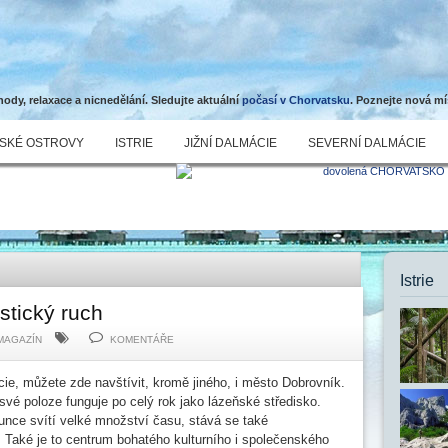
dy, relaxace a nicnedělání. Sledujte aktuální
počasí v Chorvatsku
. Poznejte nová mí
SKÉ OSTROVY
ISTRIE
JIŽNÍ DALMÁCIE
SEVERNÍ DALMÁCIE
Istrie
istický ruch
MAGAZÍN
KOMENTÁŘE
ie, můžete zde navštívit, kromě jiného, i město Dobrovník.
své poloze funguje po celý rok jako lázeňské středisko.
unce svítí velké množství času, stává se také
 Také je to centrum bohatého kulturního i společenského