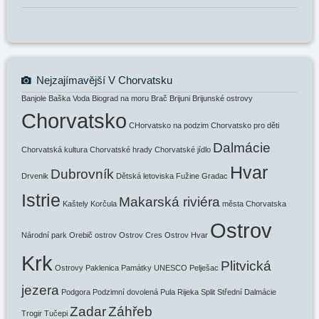
Nejzajímavější V Chorvatsku
Banjole
Baška Voda
Biograd na moru
Brač
Brijuni
Brijunské ostrovy
Chorvatsko
CHorvatsko na podzim
Chorvatsko pro děti
Dalmácie
Chorvatská kultura
Chorvatské hrady
Chorvatské jídlo
Hvar
Dubrovník
Drvenik
Dětská letoviska
Fužine
Gradac
Istrie
Makarská riviéra
Kaštely
Korčula
města Chorvatska
Ostrov
Národní park
Orebič
ostrov
Ostrov Cres
Ostrov Hvar
Krk
Plitvická
Ostrovy
Paklenica
Památky UNESCO
Pelješac
jezera
Podgora
Podzimní dovolená
Pula
Rijeka
Split
Střední Dalmácie
Zadar
Záhřeb
Trogir
Tučepi