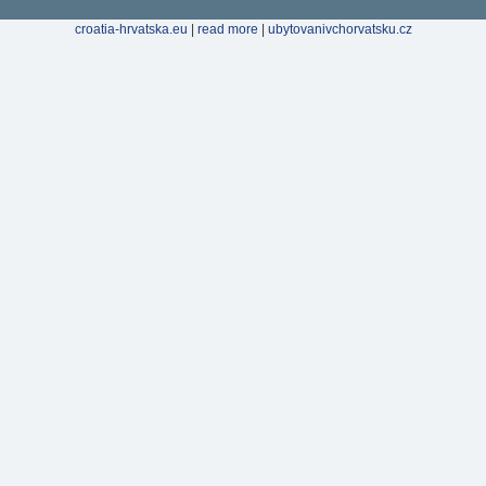
croatia-hrvatska.eu
|
read more
|
ubytovanivchorvatsku.cz