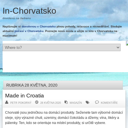
In-Chorvatsko
dovolená na Jadranu
Naplánujte si
dovolenou v Chorvatsku
plnou pohody, relaxace a nicnedělání. Sledujte
aktuální
počasí v Chorvatsku
. Poznejte nová místa a užijte si léto v Chorvatsku na
maximum!
RUBRIKA 28 KVĚTNA, 2020
Made in Croatia
PETR POKORNÝ
28 KVĚTNA 2020
MAGAZÍN
KOMENTÁŘE
Chorvaté jsou jedničkou na domácí produkty. Seženete tam výborné domácí
oleje, sýry výrazné chuti, uzeniny, domácí čokoládu a džemy, vína, likéry a
pálenky. Ten, kdo se orientuje na místní produkty, si určitě vybere.