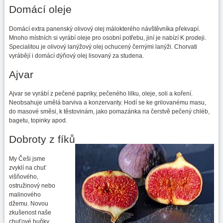
Domácí oleje
Domácí extra panenský olivový olej málokterého návštěvníka překvapí.
Mnoho místních si vyrábí oleje pro osobní potřebu, jiní je nabízí K prodeji.
Specialitou je olivový lanýžový olej ochucený černými lanýži. Chorvati
vyrábějí i domácí dýňový olej lisovaný za studena.
Ajvar
Ajvar se vyrábí z pečené papriky, pečeného lilku, oleje, soli a koření.
Neobsahuje umělá barviva a konzervanty. Hodí se ke grilovanému masu,
do masové směsi, k těstovinám, jako pomazánka na čerstvě pečený chléb,
bagetu, topinky apod.
Dobroty z fíků
My Češi jsme
zvyklí na chuť
višňového,
ostružinový nebo
malinového
džemu. Novou
zkušenost naše
chuťové buňky