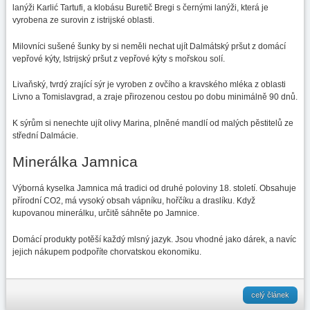
lanýži Karlić Tartufi, a klobásu Buretič Bregi s černými lanýži, která je
vyrobena ze surovin z istrijské oblasti.
Milovníci sušené šunky by si neměli nechat ujít Dalmátský pršut z domácí
vepřové kýty, Istrijský pršut z vepřové kýty s mořskou solí.
Livaňský, tvrdý zrající sýr je vyroben z ovčího a kravského mléka z oblasti
Livno a Tomislavgrad, a zraje přirozenou cestou po dobu minimálně 90 dnů.
K sýrům si nenechte ujít olivy Marina, plněné mandlí od malých pěstitelů ze
střední Dalmácie.
Minerálka Jamnica
Výborná kyselka Jamnica má tradici od druhé poloviny 18. století. Obsahuje
přírodní CO2, má vysoký obsah vápníku, hořčíku a draslíku. Když
kupovanou minerálku, určitě sáhněte po Jamnice.
Domácí produkty potěší každý mlsný jazyk. Jsou vhodné jako dárek, a navíc
jejich nákupem podpoříte chorvatskou ekonomiku.
celý článek