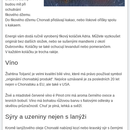
budou mít při
ochutnání
fíkového džemu.
Do fíkového džemu Chorvati přidávají kakao, nebo lískové oříšky spolu
s kakaem.
Energii vám dodá ručně vyrobený fíkový koláček Adria. Můžete vyzkoušet
originál bez dalších složek, nebo se sušenými mandlemi z okolí
Dubrovníku. Koláčky se také ochucují levandulí nebo pomerančem.
V každém koláčku je trocha rakije.
Víno
Žlahtina Toljanić je velmi kvalitní bílé víno, které má právo používat symbol
„originální chorvatský produkt“. Nejvíce uznávané je za posledních 20 let
nejen v Chorvatsku a EU, ale také v USA.
Živé a mladistvé červené víno é Pinot crni má aroma černého ovoce a
lesních bobulí. Víno má bohatou růžovou barvu s fialovými odlesky a
skvělou průzračností. Chuť je plná, lehká a svěží.
Sýry a uzeniny nejen s lanýži
Kromě lanýžového oleje Chorvaté nabízejí kozí nebo kravský sýr s černými