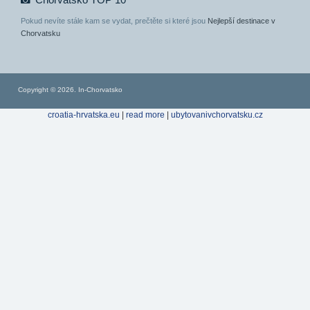
Chorvatsko TOP 10
Pokud nevíte stále kam se vydat, prečtěte si které jsou
Nejlepší destinace v
Chorvatsku
Copyright © 2026. In-Chorvatsko
croatia-hrvatska.eu
|
read more
|
ubytovanivchorvatsku.cz