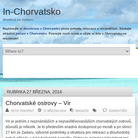
In-Chorvatsko
dovolená na Jadranu
Naplánujte si
dovolenou v Chorvatsku
plnou pohody, relaxace a nicnedělání. Sledujte
aktuální
počasí v Chorvatsku
. Poznejte nová místa a užijte si léto v Chorvatsku na
maximum!
RUBRIKA 27 BŘEZNA, 2016
Chorvatské ostrovy – Vir
PETR POKORNÝ
27 BŘEZNA 2016
MAGAZÍN
KOMENTÁŘE
Vir je jedním z nejznámějších a nejnavštěvovanějších chorvatských ostrovů,
důvodů je několik. Je to především snadná dostupnost po mostě a po silnici
27 km ze Zadaru, výborné podmínky a struktura pro rekreaci a dlouhodobý
pobyt, příroda a také historické památky. Ostrov je zejména letoviskem pro