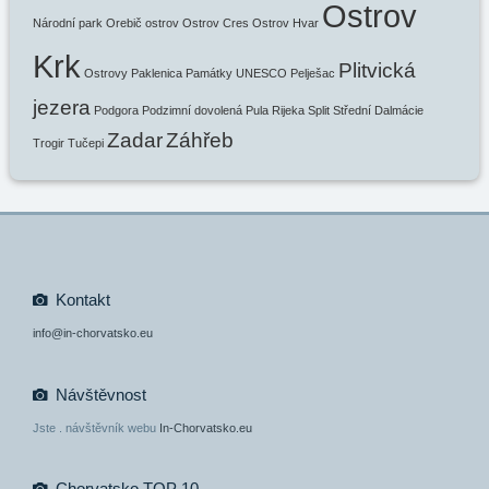
Ostrov
Národní park
Orebič
ostrov
Ostrov Cres
Ostrov Hvar
Krk
Plitvická
Ostrovy
Paklenica
Památky UNESCO
Pelješac
jezera
Podgora
Podzimní dovolená
Pula
Rijeka
Split
Střední Dalmácie
Zadar
Záhřeb
Trogir
Tučepi
Kontakt
info@in-chorvatsko.eu
Návštěvnost
Jste
. návštěvník webu
In-Chorvatsko.eu