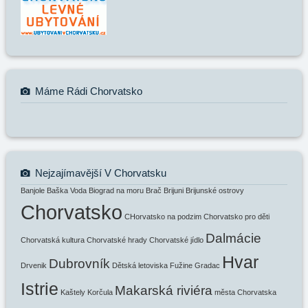
Máme Rádi Chorvatsko
Nejzajímavější V Chorvatsku
Banjole
Baška Voda
Biograd na moru
Brač
Brijuni
Brijunské ostrovy
Chorvatsko
CHorvatsko na podzim
Chorvatsko pro děti
Dalmácie
Chorvatská kultura
Chorvatské hrady
Chorvatské jídlo
Hvar
Dubrovník
Drvenik
Dětská letoviska
Fužine
Gradac
Istrie
Makarská riviéra
Kaštely
Korčula
města Chorvatska